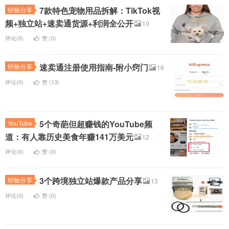
7款特色宠物用品拆解：TikTok视
经验分享
频+独立站+速卖通货源+利润全公开
10
评论(0)
赞 (
0
)
速卖通注册使用指南-附小窍门
经验分享
16
评论(0)
赞 (
13
)
5个奇葩但超赚钱的YouTube频
YouTube
道：有人靠历史美食年赚141万美元
12
评论(0)
赞 (
0
)
3个跨境独立站爆款产品分享
经验分享
13
评论(0)
赞 (
0
)