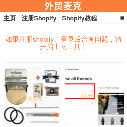
主页
注册Shopify
Shopify教程
YouTube教程
收款
引流
如果注册shopify、登录后台有问题，请
在家赚美刀
关于麦克
开启上网工具！
外贸麦克