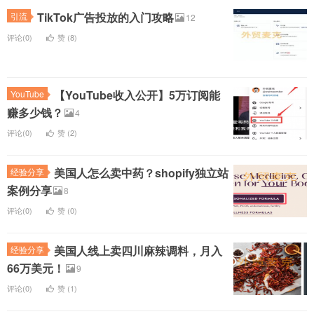
TikTok广告投放的入门攻略
引流
12
评论(0)
赞 (
8
)
【YouTube收入公开】5万订阅能
YouTube
赚多少钱？
4
评论(0)
赞 (
2
)
美国人怎么卖中药？shopify独立站
经验分享
案例分享
8
评论(0)
赞 (
0
)
美国人线上卖四川麻辣调料，月入
经验分享
66万美元！
9
评论(0)
赞 (
1
)