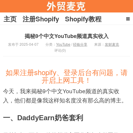
主页
注册Shopify
Shopify教程
YouTube教程
收款
引流
揭秘9个中文YouTube频道真实收入
在家赚美刀
关于麦克
发布于 2025-04-07
分类：
YouTube
/
经验分享
来源：
发财麦克
外贸麦克
评论(0)
如果注册shopify、登录后台有问题，请
开启上网工具！
今天，我来揭秘9个中文YouTube频道的真实收
入，他们都是像我这样知名度没有那么高的博主。
一、DaddyEarn奶爸套利