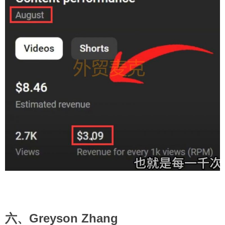
六、Greyson Zhang