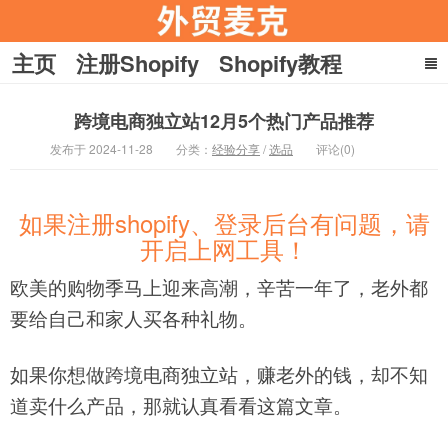
主页
注册Shopify
Shopify教程
YouTube教程
收款
引流
跨境电商独立站12月5个热门产品推荐
在家赚美刀
关于麦克
发布于 2024-11-28
分类：
经验分享
/
选品
评论(0)
外贸麦克
如果注册shopify、登录后台有问题，请
开启上网工具！
欧美的购物季马上迎来高潮，辛苦一年了，老外都
要给自己和家人买各种礼物。
如果你想做跨境电商独立站，赚老外的钱，却不知
道卖什么产品，那就认真看看这篇文章。