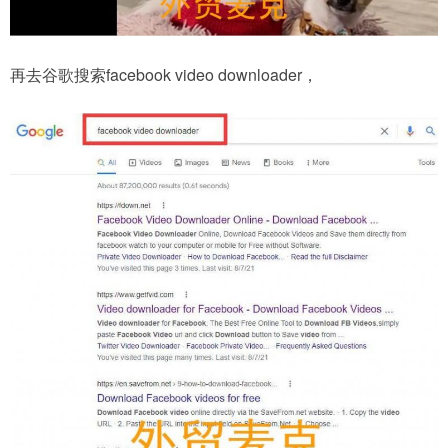
再去谷歌搜索facebook video downloader，