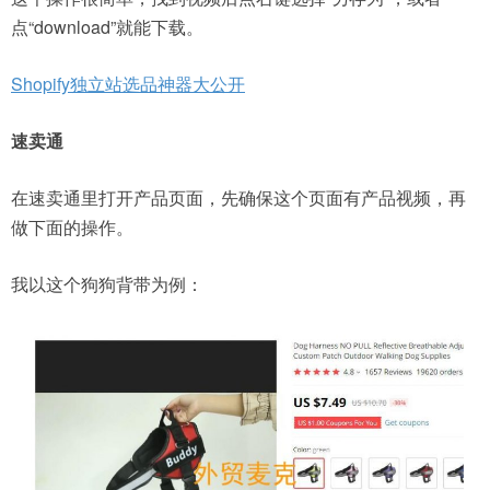
点“download”就能下载。
Shopify独立站选品神器大公开
速卖通
在速卖通里打开产品页面，先确保这个页面有产品视频，再
做下面的操作。
我以这个狗狗背带为例：