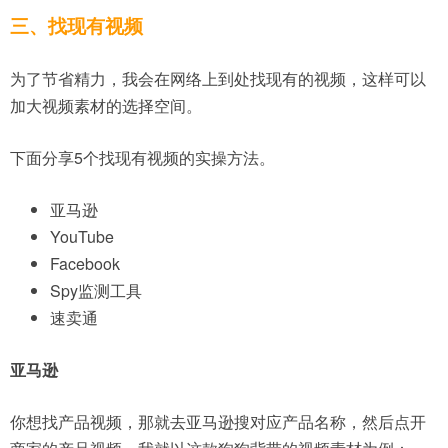
三、找现有视频
为了节省精力，我会在网络上到处找现有的视频，这样可以
加大视频素材的选择空间。
下面分享5个找现有视频的实操方法。
亚马逊
YouTube
Facebook
Spy监测工具
速卖通
亚马逊
你想找产品视频，那就去亚马逊搜对应产品名称，然后点开