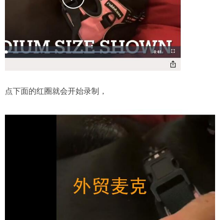
点下面的红圈就会开始录制，