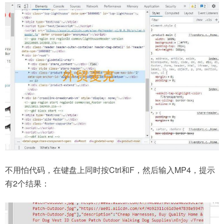
不用怕代码，在键盘上同时按Ctrl和F，然后输入MP4，提示
有2个结果：