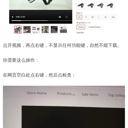
点开视频，再点右键，不显示任何功能键，自然不能下载。
你需要这么操作：
在网页空白处点右键，然后点检查：