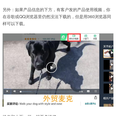
另外：如果产品信息的下方，有客户发的产品使用视频，你
在谷歌或QQ浏览器里仍然没法下载的，但是用360浏览器同
样可以下载。