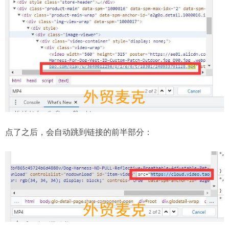
点了之后，会自动跳到链接的前半部分：