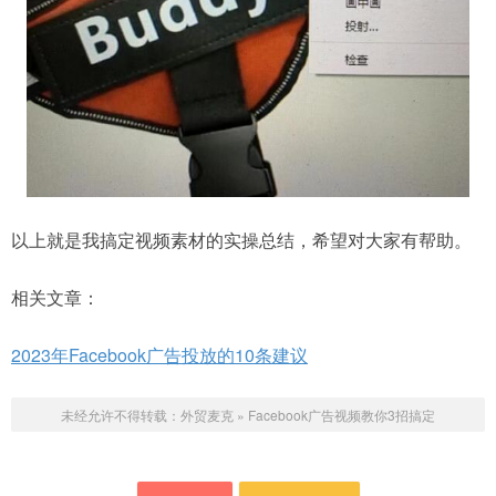
以上就是我搞定视频素材的实操总结，希望对大家有帮助。
相关文章：
2023年Facebook广告投放的10条建议
未经允许不得转载：
外贸麦克
»
Facebook广告视频教你3招搞定