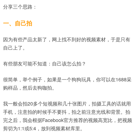
分享三个思路：
一、自己拍
因为有些产品太新了，网上找不到好的视频素材，于是只有
自己上了。
有些朋友可能不知道：自己该怎么拍？
很简单，举个例子，如果是一个狗狗玩具，你可以在1688采
购样品，然后去狗咖拍。
我一般会拍20多个短视频和几十张图片，拍摄工具的话就用
手机，注意拍的时候手不要抖，拍之前注意光线和背景。拍
完之后，我会根据Facebook官方推荐的视频高宽比，把视频
剪切为1:1或5:4，放到视频素材库里。