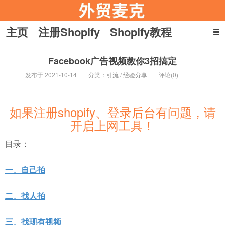
主页
注册Shopify
Shopify教程
YouTube教程
收款
引流
Facebook广告视频教你3招搞定
在家赚美刀
关于麦克
发布于 2021-10-14
分类：
引流
/
经验分享
评论(0)
外贸麦克
如果注册shopify、登录后台有问题，请
开启上网工具！
目录：
一、自己拍
二、找人拍
三、找现有视频