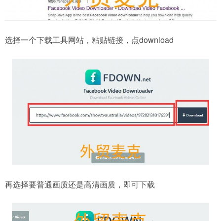
选择一个下载工具网站，粘贴链接，点download
再选择要普通画质还是高清画质，即可下载