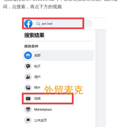
词，点搜索，再点下方的视频